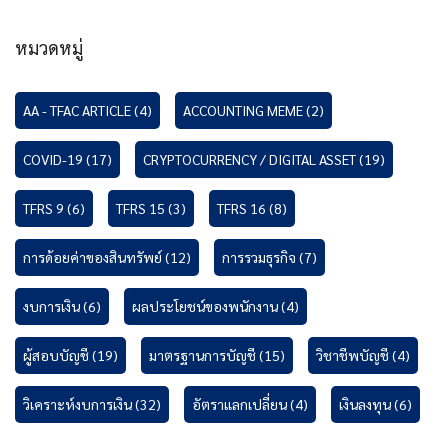
หมวดหมู่
AA - TFAC ARTICLE
(4)
ACCOUNTING MEME
(2)
COVID-19
(17)
CRYPTOCURRENCY / DIGITAL ASSET
(19)
TFRS 9
(6)
TFRS 15
(3)
TFRS 16
(8)
การด้อยค่าของสินทรัพย์
(12)
การรวมธุรกิจ
(7)
งบการเงิน
(6)
ผลประโยชน์ของพนักงาน
(4)
ผู้สอบบัญชี
(19)
มาตรฐานการบัญชี
(15)
วิชาชีพบัญชี
(4)
วิเคราะห์งบการเงิน
(32)
อัตราแลกเปลี่ยน
(4)
เงินลงทุน
(6)