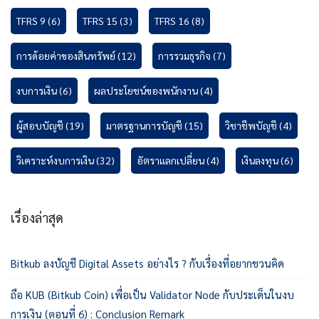
TFRS 9
(6)
TFRS 15
(3)
TFRS 16
(8)
การด้อยค่าของสินทรัพย์
(12)
การรวมธุรกิจ
(7)
งบการเงิน
(6)
ผลประโยชน์ของพนักงาน
(4)
ผู้สอบบัญชี
(19)
มาตรฐานการบัญชี
(15)
วิชาชีพบัญชี
(4)
วิเคราะห์งบการเงิน
(32)
อัตราแลกเปลี่ยน
(4)
เงินลงทุน
(6)
เรื่องล่าสุด
Bitkub ลงบัญชี Digital Assets อย่างไร ? กับเรื่องที่อยากชวนคิด
ถือ KUB (Bitkub Coin) เพื่อเป็น Validator Node กับประเด็นในงบ
การเงิน (ตอนที่ 6) : Conclusion Remark