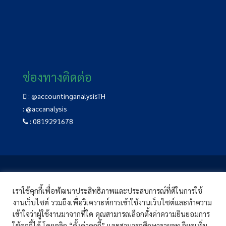
ช่องทางติดต่อ
:
@accountinganalysisTH
:
@accanalysis
:
0819291678
อบรม CPD
|
หลักสูตรอบรม CPD
|
แจ้งชำระเงิน
เราใช้คุกกี้เพื่อพัฒนาประสิทธิภาพและประสบการณ์ที่ดีในการใช้
คู่มือการใช้งาน
|
บทความ
|
ติดต่อเรา
งานเว็บไซต์ รวมถึงเพื่อวิเคราะห์การเข้าใช้งานเว็บไซต์และทำความ
เข้าใจว่าผู้ใช้งานมาจากที่ใด คุณสามารถเลือกตั้งค่าความยินยอมการ
© 2022 Accounting-Analysis.com All rights reserved.
ใช้คุกกี้ได้ โดยคลิก “ตั้งค่าคุกกี้” และสามารถศึกษารายละเอียดเพิ่ม