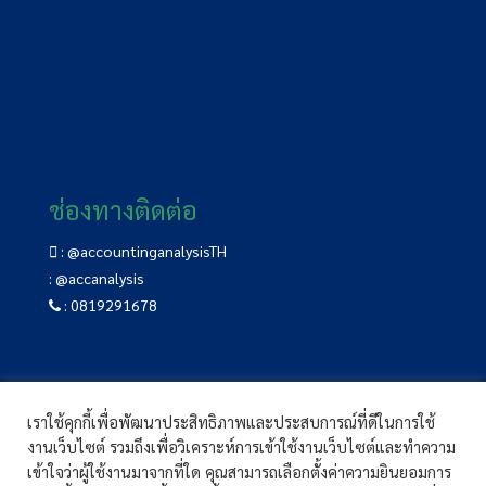
ช่องทางติดต่อ
:
@accountinganalysisTH
:
@accanalysis
:
0819291678
เราใช้คุกกี้เพื่อพัฒนาประสิทธิภาพและประสบการณ์ที่ดีในการใช้
อบรม CPD
|
หลักสูตรอบรม CPD
|
แจ้งชำระเงิน
งานเว็บไซต์ รวมถึงเพื่อวิเคราะห์การเข้าใช้งานเว็บไซต์และทำความ
คู่มือการใช้งาน
|
บทความ
|
ติดต่อเรา
เข้าใจว่าผู้ใช้งานมาจากที่ใด คุณสามารถเลือกตั้งค่าความยินยอมการ