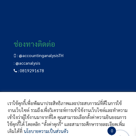
ช่องทางติดต่อ
:
@accountinganalysisTH
:
@accanalysis
:
0819291678
เราใช้คุกกี้เพื่อพัฒนาประสิทธิภาพและประสบการณ์ที่ดีในการใช้
อบรม CPD
|
หลักสูตรอบรม CPD
|
แจ้งชำระเงิน
งานเว็บไซต์ รวมถึงเพื่อวิเคราะห์การเข้าใช้งานเว็บไซต์และทำความ
คู่มือการใช้งาน
|
บทความ
|
ติดต่อเรา
เข้าใจว่าผู้ใช้งานมาจากที่ใด คุณสามารถเลือกตั้งค่าความยินยอมการ
ใช้คุกกี้ได้ โดยคลิก “ตั้งค่าคุกกี้” และสามารถศึกษารายละเอียดเพิ่ม
เติมได้ที่
นโยบายความเป็นส่วนตัว
0
© 2022 Accounting-Analysis.com All rights reserved.