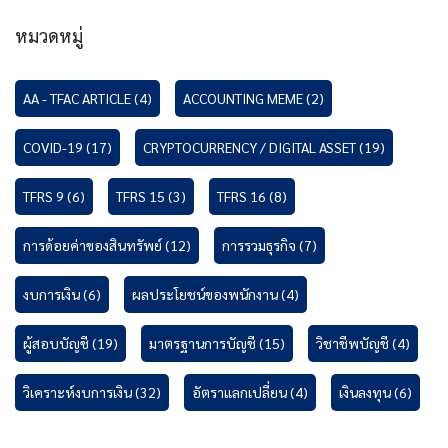
หมวดหมู่
AA - TFAC ARTICLE
(4)
ACCOUNTING MEME
(2)
COVID-19
(17)
CRYPTOCURRENCY / DIGITAL ASSET
(19)
TFRS 9
(6)
TFRS 15
(3)
TFRS 16
(8)
การด้อยค่าของสินทรัพย์
(12)
การรวมธุรกิจ
(7)
งบการเงิน
(6)
ผลประโยชน์ของพนักงาน
(4)
ผู้สอบบัญชี
(19)
มาตรฐานการบัญชี
(15)
วิชาชีพบัญชี
(4)
วิเคราะห์งบการเงิน
(32)
อัตราแลกเปลี่ยน
(4)
เงินลงทุน
(6)