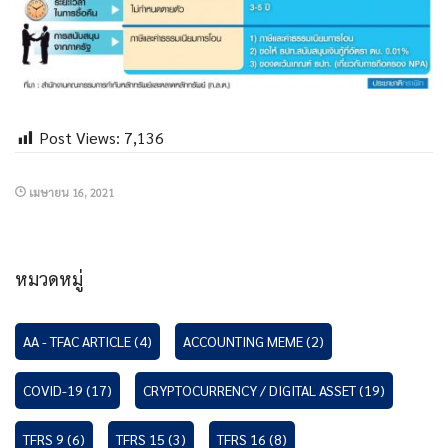
Post Views:
7,136
เมษายน 16, 2021
หมวดหมู่
AA - TFAC ARTICLE
(4)
ACCOUNTING MEME
(2)
COVID-19
(17)
CRYPTOCURRENCY / DIGITAL ASSET
(19)
TFRS 9
(6)
TFRS 15
(3)
TFRS 16
(8)