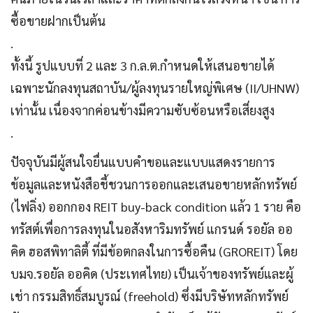
ซื้อขายฝากเป็นต้น
.
ทั้งนี้ รูปแบบที่ 2 และ 3 ก.ล.ต.กำหนดให้เสนอขายได้
เฉพาะนักลงทุนสถาบัน/ผู้ลงทุนรายใหญ่พิเศษ (II/UHNW)
เท่านั้น เนื่องจากค่อนข้างมีความซับซ้อนหรือเสี่ยงสูง
.
ปัจจุบันมีผู้สนใจยื่นแบบคำขอและแบบแสดงรายการ
ข้อมูลและหนังสือชี้ชวนการออกและเสนอขายหลักทรัพย์
(ไฟลิ่ง) ออกกอง REIT buy-back condition แล้ว 1 ราย คือ
ทรัสต์เพื่อการลงทุนในอสังหาริมทรัพย์ แกรนด์ รอยัล ออ
คิด ฮอสพิทาลิตี้ ที่มีข้อตกลงในการซื้อคืน (GROREIT) โดย
บมจ.รอยัล ออคิด (ประเทศไทย) เป็นเจ้าของทรัพย์และผู้
เช่า กรรมสิทธิ์สมบูรณ์ (freehold) ซึ่งมีบริษัทหลักทรัพย์