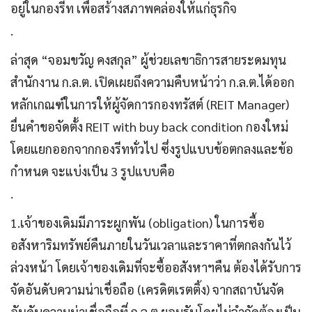
อยู่ในกองรีท เพื่อสร้างสภาพคล่องให้แก่ธุรกิจ
.
ล่าสุด “จอมขวัญ คงสกุล” ผู้ช่วยเลขาธิการสายระดมทุน
สำนักงาน ก.ล.ต. เปิดเผยถึงความคืบหน้าว่า ก.ล.ต.ได้ออก
หลักเกณฑ์ในการให้ผู้จัดการกองทรัสต์ (REIT Manager)
ยื่นคำขอจัดตั้ง REIT with buy back condition กองใหม่
โดยแยกออกจากกองรีททั่วไป ซึ่งรูปแบบข้อตกลงและข้อ
กำหนด จะแบ่งเป็น 3 รูปแบบคือ
.
1.เจ้าของเดิมมีภาระผูกพัน (obligation) ในการซื้อ
อสังหาริมทรัพย์คืนภายในวันเวลาและราคาที่ตกลงกันไว้
ล่วงหน้า โดยเจ้าของเดิมที่จะซื้ออสังหาฯคืน ต้องได้รับการ
จัดอันดับความน่าเชื่อถือ (เครดิตเรตติ้ง) จากสถาบันจัด
อันดับความน่าเชื่อถือที่ ก.ล.ต.ยอมรับโดยไม่จำกัดต้องเป็น