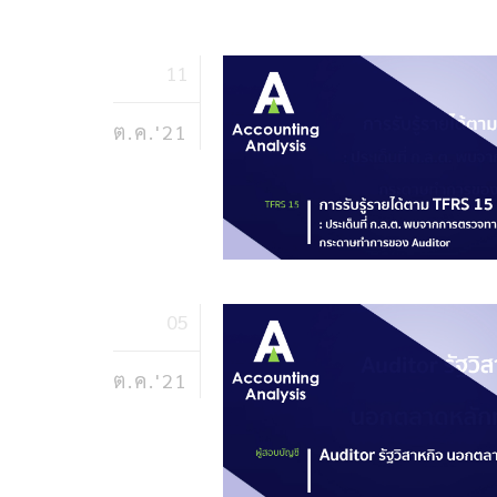
11
ต.ค.'21
05
ต.ค.'21